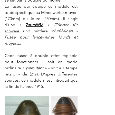
se fait par la bouche du mortier.
La fusée qui équipe ce modèle est 
toute spécifique au Minenwerfer moyen 
(170mm) ou lourd (250mm). Il s’agit 
d’une « 
ZsumWM
 » 
(Zünder für 
schwere
 und mittlere
 Wurf-Minen - 
Fusée pour lance-mines lourds et 
moyens).
Cette fusée à double effet réglable 
peut fonctionner - soit en mode 
ordinaire « 
percutant 
» - soit à « temps 
retard » de (21s). D’après différentes 
sources, ce modèle n’est introduit qua 
la fin de l’année 1915.