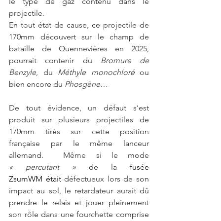
le type de gaz contenu dans le 
projectile.
En tout état de cause, ce projectile de 
170mm découvert sur le champ de 
bataille de Quennevières en 2025, 
pourrait contenir du 
Bromure de 
Benzyle
, du 
Méthyle monochloré
 ou 
bien encore du
 Phosgène
… 
De tout évidence, un défaut s’est 
produit sur plusieurs projectiles de 
170mm tirés sur cette position 
française
par le même lanceur 
allemand.  Même si le mode 
« percutant » 
de la 
fusée 
ZsumWM était
 défectueux lors de son 
impact au sol, le retardateur aurait dû 
prendre le relais et jouer pleinement 
son rôle dans une fourchette comprise 