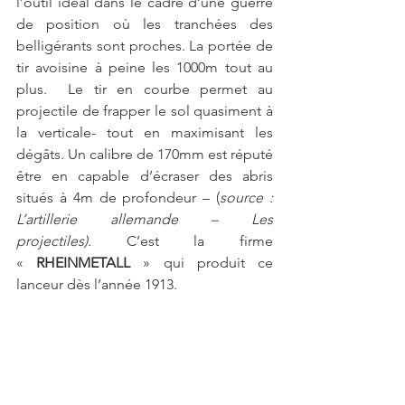
l’outil idéal dans le cadre d’une guerre 
de position où les tranchées des 
belligérants sont proches. La portée de 
tir avoisine à peine les 1000m tout au 
plus.  Le tir en courbe permet au 
projectile de frapper le sol quasiment à 
la verticale- tout en maximisant les 
dégâts. Un calibre de 170mm est réputé 
être en capable d’écraser des abris 
situés à 4m de profondeur – (
source : 
L’artillerie allemande – Les 
projectiles).
 C’est la firme 
« 
RHEINMETALL 
» qui produit ce 
lanceur dès l’année 1913.  