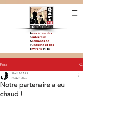
A
ssociation des
S
outerrains
A
llemands de
P
uisaleine et des
E
nvirons
14-
18
Post
Staff ASAPE
25 avr. 2025
Notre partenaire a eu
chaud !