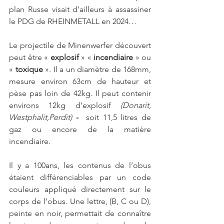
plan Russe visait d’ailleurs à assassiner 
le PDG de RHEINMETALL en 2024…
Le projectile de Minenwerfer découvert 
peut être « 
explosif 
» «
 incendiaire
 » ou 
«
 toxique
 ». Il a un diamètre de 168mm, 
mesure environ 63cm de hauteur et 
pèse pas loin de 42kg. Il peut contenir 
environs 12kg d’explosif 
(Donarit, 
Westphalit,Perdit) 
-  
soit 11,5 litres de 
gaz ou encore de la matière 
incendiaire. 
Il y a 100ans, les contenus de l’obus 
étaient différenciables par un code 
couleurs appliqué directement sur le 
corps de l’obus. Une lettre, (B, C ou D), 
peinte en noir, permettait de connaître 