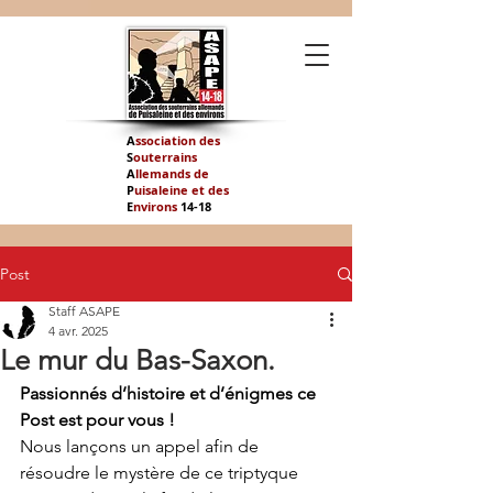
A
ssociation des
S
outerrains
A
llemands de
P
uisaleine et des
E
nvirons
14-
18
Post
Staff ASAPE
4 avr. 2025
Le mur du Bas-Saxon.
Passionnés d’histoire et d’énigmes ce 
Post est pour vous !
Nous lançons un appel afin de 
résoudre le mystère de ce triptyque 