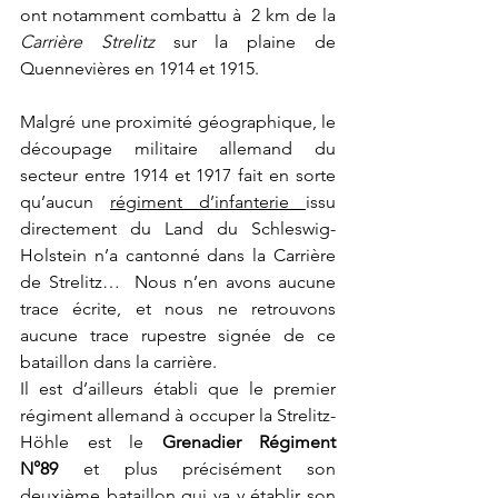
ont notamment combattu à  2 km de la 
Carrière Strelitz
 sur la plaine de 
Quennevières en 1914 et 1915. 
Malgré une proximité géographique, le 
découpage militaire allemand du 
secteur entre 1914 et 1917 fait en sorte 
qu’aucun 
régiment d’infanterie 
issu 
directement du Land du Schleswig-
Holstein n’a cantonné dans la Carrière 
de Strelitz…  Nous n’en avons aucune 
trace écrite, et nous ne retrouvons 
aucune trace rupestre signée de ce 
bataillon dans la carrière.
Il est d’ailleurs établi que le premier 
régiment allemand à occuper la Strelitz-
Höhle est le 
Grenadier Régiment 
N°89
 et plus précisément son 
deuxième bataillon qui va y établir son 