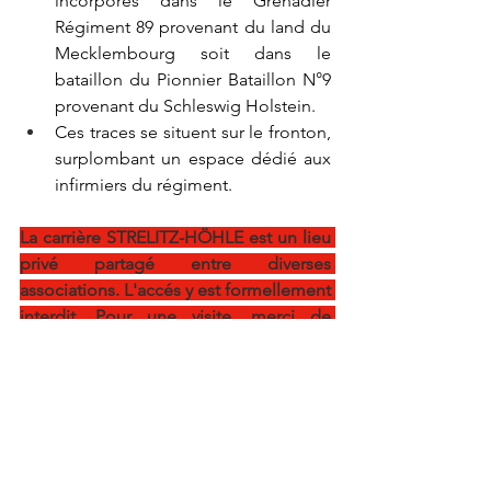
incorporés dans le Grenadier 
Régiment 89 provenant du land du 
Mecklembourg soit dans le 
bataillon du Pionnier Bataillon N°9 
provenant du Schleswig Holstein.
Ces traces se situent sur le fronton, 
surplombant un espace dédié aux 
infirmiers du régiment.
La carrière STRELITZ-HÖHLE est un lieu 
privé partagé entre diverses 
associations. L'accés y est formellement 
interdit. Pour une visite, merci de 
prendre contact avec l'ASAPE 14-18. 
Concernant la TRACE N°1, voici 
les lettres identifiées :
o   Je, wat waelt' n ** ed'n*