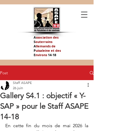
A
ssociation des
S
outerrains
A
llemands de
P
uisaleine et des
E
nvirons
14-
18
Post
Staff ASAPE
26 juin
Gallery S4.1 : objectif « Y-
SAP » pour le Staff ASAPE
14-18
En cette fin du mois de mai 2026 la 