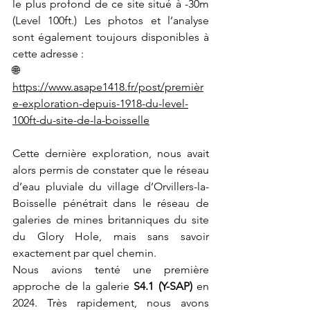
le plus profond de ce site situé à -30m 
(Level 100ft.) Les photos et l’analyse 
sont également toujours disponibles à 
cette adresse :
🌐 
https://www.asape1418.fr/post/premièr
e-exploration-depuis-1918-du-level-
100ft-du-site-de-la-boisselle
Cette dernière exploration, nous avait 
alors permis de constater que le réseau 
d’eau pluviale du village d’Orvillers-la-
Boisselle pénétrait dans le réseau de 
galeries de mines britanniques du site 
du Glory Hole, mais sans savoir 
exactement par quel chemin.
Nous avions tenté une première 
approche de la galerie 
S4.1 (Y-SAP) 
en 
2024. Très rapidement, nous avons 