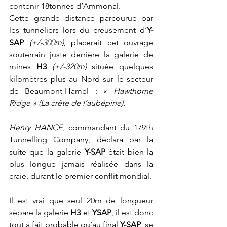
contenir 18tonnes d’Ammonal.
Cette grande distance parcourue par 
les tunneliers lors du creusement d’
Y-
SAP 
(+/-300m), 
placerait cet ouvrage 
souterrain juste derrière la galerie de 
mines 
H3
(+/-320m)
 située quelques 
kilomètres plus au Nord sur le secteur 
de Beaumont-Hamel : « 
Hawthorne 
Ridge » (La crête de l’aubépine).
Henry HANCE
, commandant du 179th 
Tunnelling Company, déclara par la 
suite que la galerie 
Y-SAP
 était bien la 
plus longue jamais réalisée dans la 
craie, durant le premier conflit mondial.
Il est vrai que seul 20m de longueur 
sépare la galerie 
H3
 et 
YSAP
, il est donc 
tout à fait probable qu’au final 
Y-SAP
, se 