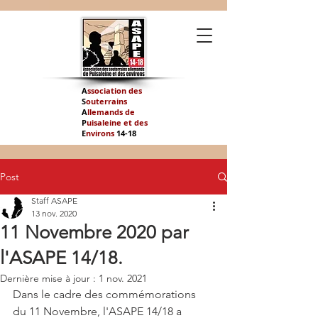
A
ssociation des
S
outerrains
A
llemands de
P
uisaleine et des
E
nvirons
14-
18
Post
Staff ASAPE
13 nov. 2020
11 Novembre 2020 par
l'ASAPE 14/18.
Dernière mise à jour :
1 nov. 2021
Dans le cadre des commémorations 
du 11 Novembre, l'ASAPE 14/18 a 