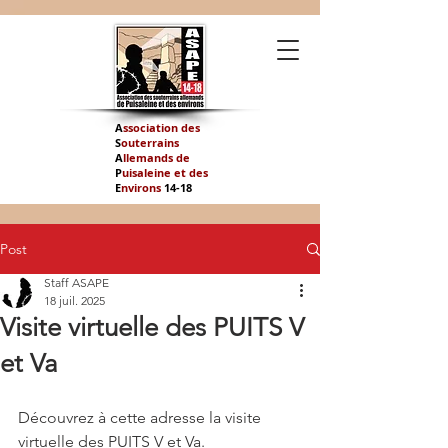
A
ssociation des
S
outerrains
A
llemands de
P
uisaleine et des
E
nvirons
14-
18
Post
Staff ASAPE
18 juil. 2025
Visite virtuelle des PUITS V
et Va
Découvrez à cette adresse la visite 
virtuelle des PUITS V et Va.