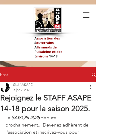
A
ssociation des
S
outerrains
A
llemands de
P
uisaleine et des
E
nvirons
14-
18
Post
Staff ASAPE
3 janv. 2025
Rejoignez le STAFF ASAPE
14-18 pour la saison 2025.
La 
SAISON 2025 
débute 
prochainement... Devenez adhèrent de 
l'association et inscrivez-vous pour 