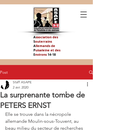
A
ssociation des
S
outerrains
A
llemands de
P
uisaleine et des
E
nvirons
14-
18
Post
Staff ASAPE
2 avr. 2020
La surprenante tombe de
PETERS ERNST
Elle se trouve dans la nécropole 
allemande Moulin-sous-Touvent, au 
beau milieu du secteur de recherches 