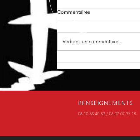
Commentaires
Rédigez un commentaire...
🎬 Teasing : Le Poste de
Secours souterrain...
RENSEIGNEMENTS
06 10 53 40 83 / 06 37 07 37 18