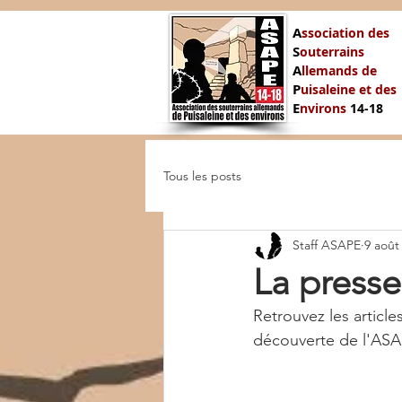
A
ssociation des
S
outerrains
A
llemands de
P
uisaleine et des
E
nvirons
14-
18
Tous les posts
Staff ASAPE
9 août
La presse
Retrouvez les article
découverte de l'ASAP