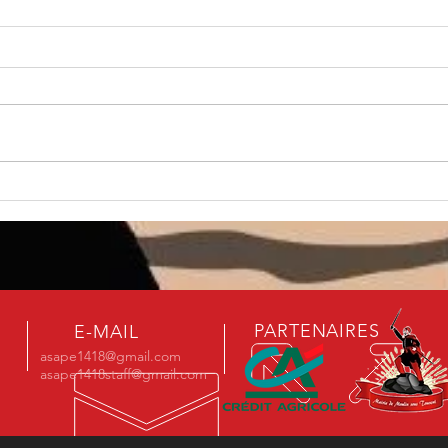
110ans de la Bataille de la
Galle
Somme avec l'ASAPE 14-18
» po
PARTENAIRES
E-MAIL
asape1418@gmail.com
asape1418staff@gmail.com