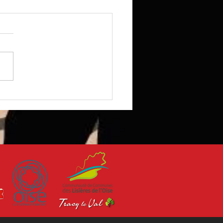
ry S4.1 : objectif « Y-SAP
ur le Staff ASAPE 14-18