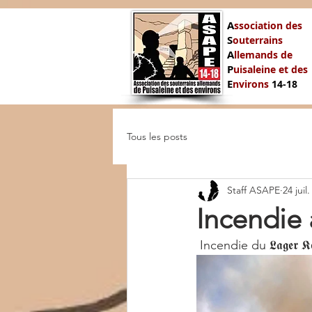
A
ssociation des
S
outerrains
A
llemands de
P
uisaleine et des
E
nvirons
14-
18
Tous les posts
Staff ASAPE
24 juil
Incendie au 
 Incendie du 𝕷𝖆𝖌𝖊𝖗 