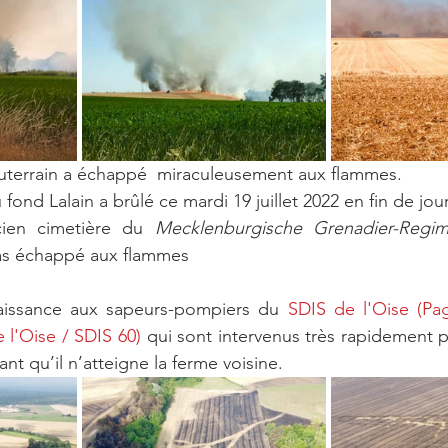
souterrain a échappé  miraculeusement aux flammes.
du fond Lalain a brûlé ce mardi 19 juillet 2022 en fin de jou
ncien cimetière du 
Mecklenburgische Grenadier-Regi
s échappé aux flammes
aissance aux sapeurs-pompiers du 
SDIS de l'Oise (Page
l'Oise / SDIS 60)
 qui sont intervenus très rapidement p
ant qu’il n’atteigne la ferme voisine.