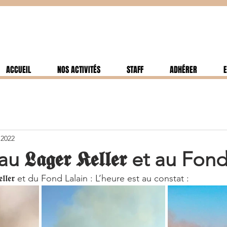
ACCUEIL
NOS ACTIVITÉS
STAFF
ADHÉRER
E
. 2022
𝕷𝖆𝖌𝖊𝖗 𝕶𝖊𝖑𝖑𝖊𝖗 et au Fo
𝕶𝖊𝖑𝖑𝖊𝖗 et du Fond Lalain : L’heure est au constat :