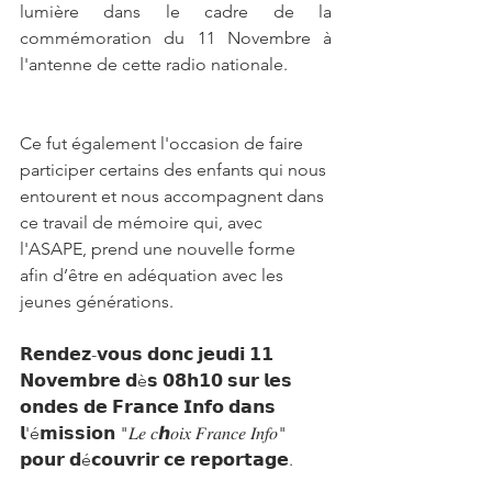
lumière dans le cadre de la 
commémoration du 11 Novembre à 
l'antenne de cette radio nationale.
Ce fut également l'occasion de faire 
participer certains des enfants qui nous 
entourent et nous accompagnent dans 
ce travail de mémoire qui, avec 
l'ASAPE, prend une nouvelle forme 
afin d’être en adéquation avec les 
jeunes générations.
𝗥𝗲𝗻𝗱𝗲𝘇-𝘃𝗼𝘂𝘀 𝗱𝗼𝗻𝗰 𝗷𝗲𝘂𝗱𝗶 𝟭𝟭 
𝗡𝗼𝘃𝗲𝗺𝗯𝗿𝗲 𝗱è𝘀 𝟬𝟴𝗵𝟭𝟬 𝘀𝘂𝗿 𝗹𝗲𝘀 
𝗼𝗻𝗱𝗲𝘀 𝗱𝗲 𝗙𝗿𝗮𝗻𝗰𝗲 𝗜𝗻𝗳𝗼 𝗱𝗮𝗻𝘀 
𝗹'é𝗺𝗶𝘀𝘀𝗶𝗼𝗻 "𝐿𝑒 𝑐ℎ𝑜𝑖𝑥 𝐹𝑟𝑎𝑛𝑐𝑒 𝐼𝑛𝑓𝑜" 
𝗽𝗼𝘂𝗿 𝗱é𝗰𝗼𝘂𝘃𝗿𝗶𝗿 𝗰𝗲 𝗿𝗲𝗽𝗼𝗿𝘁𝗮𝗴𝗲. 