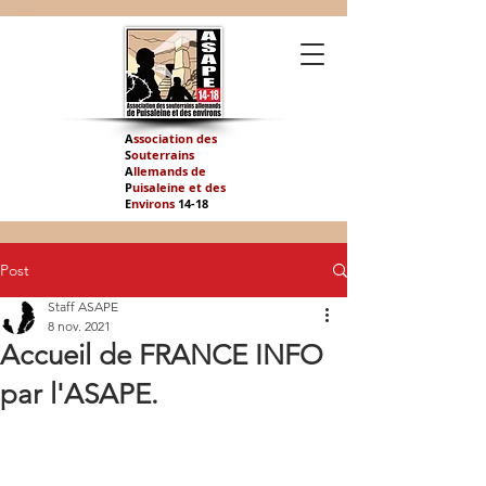
A
ssociation des
S
outerrains
A
llemands de
P
uisaleine et des
E
nvirons
14-
18
Post
Staff ASAPE
8 nov. 2021
Accueil de FRANCE INFO
par l'ASAPE.