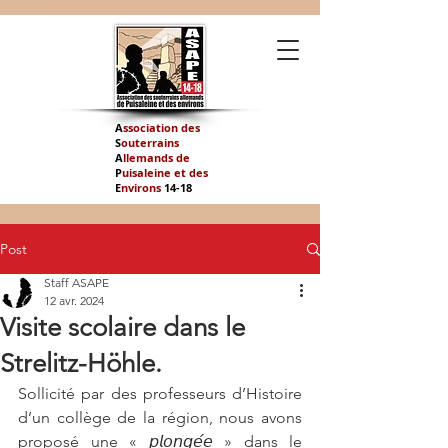
A
ssociation des
S
outerrains
A
llemands de
P
uisaleine et des
E
nvirons
14-
18
Post
Staff ASAPE
12 avr. 2024
Visite scolaire dans le
Strelitz-Höhle.
Sollicité par des professeurs d’Histoire 
d’un collège de la région, nous avons 
proposé une « 𝘱𝘭𝘰𝘯𝘨𝘦́𝘦 » dans le 