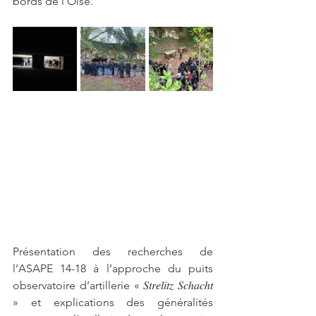
bords de l’Oise.
Présentation des recherches de 
l’ASAPE 14-18 à l’approche du puits 
observatoire d’artillerie « 𝑆𝑡𝑟𝑒𝑙𝑖𝑡𝑧 𝑆𝑐ℎ𝑎𝑐ℎ𝑡 
» et explications des généralités 