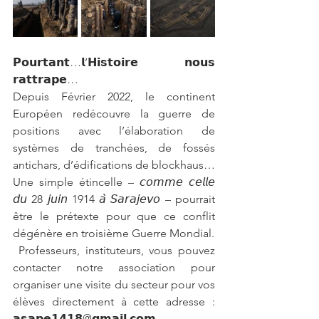
𝗣𝗼𝘂𝗿𝘁𝗮𝗻𝘁…𝗹’𝗛𝗶𝘀𝘁𝗼𝗶𝗿𝗲 𝗻𝗼𝘂𝘀 
𝗿𝗮𝘁𝘁𝗿𝗮𝗽𝗲…
Depuis Février 2022, le continent 
Européen redécouvre la guerre de 
positions avec l’élaboration de 
systèmes de tranchées, de fossés 
antichars, d’édifications de blockhaus…
Une simple étincelle – 𝘤𝘰𝘮𝘮𝘦 𝘤𝘦𝘭𝘭𝘦 
𝘥𝘶 28 𝘫𝘶𝘪𝘯 1914 𝘢̀ 𝘚𝘢𝘳𝘢𝘫𝘦𝘷𝘰 – pourrait 
être le prétexte pour que ce conflit 
dégénère en troisième Guerre Mondial.
 Professeurs, instituteurs, vous pouvez 
contacter notre association pour 
organiser une visite du secteur pour vos 
élèves directement à cette adresse : 
𝗮𝘀𝗮𝗽𝗲𝟭𝟰𝟭𝟴@𝗴𝗺𝗮𝗶𝗹.𝗰𝗼𝗺