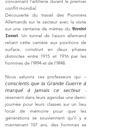
concernant l’artillerie durant le premier 
conflit mondial.
Découverte du travail des Pionniers 
Allemands sur le secteur avec la visite 
sur une centaine de mètres du 𝕭𝖗𝖊𝖓𝖉𝖊𝖑 
𝕿𝖚𝖓𝖓𝖊𝖑. Un tunnel de liaison allemand 
reliant cette carrière aux positions de 
surface, construit en deux phases 
distinctes entre 1915 et 1916 par les 
hommes de l’IR94 et de l’IR48.
Nous saluons ces professeurs qui – 
𝘤𝘰𝘯𝘴𝘤𝘪𝘦𝘯𝘵𝘴 𝘲𝘶𝘦 𝘭𝘢 𝘎𝘳𝘢𝘯𝘥𝘦 𝘎𝘶𝘦𝘳𝘳𝘦 𝘢̀ 
𝘮𝘢𝘳𝘲𝘶𝘦́ 𝘢̀ 𝘫𝘢𝘮𝘢𝘪𝘴 𝘤𝘦 𝘴𝘦𝘤𝘵𝘦𝘶𝘳 - 
réservent dans leurs agendas une demi-
journée pour leurs classes sur un lieu 
local de mémoire pour que les 
générations se souviennent qu’il y a 
maintenant 107 ans, des hommes se 