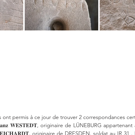
ont permis à ce jour de trouver 2 correspondances cert
𝐚𝐧𝐳 𝐖𝐄𝐒𝐓𝐄𝐃𝐓, originaire de LÜNEBURG appartenant 
 𝐄𝐈𝐂𝐇𝐀𝐑𝐃𝐓, originaire de DRESDEN, soldat au IR 31 