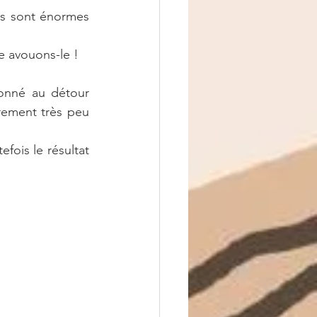
s sont énormes 
e avouons-le !   
onné au détour 
urement très peu 
fois le résultat 