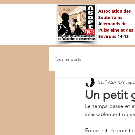
A
ssociation des
S
outerrains
A
llemands de
P
uisaleine et des
E
nvirons
14-
18
Tous les posts
Staff ASAPE
9 sept
Un petit 
Le temps passe et ave
inlassablement ou se
Force est de constat