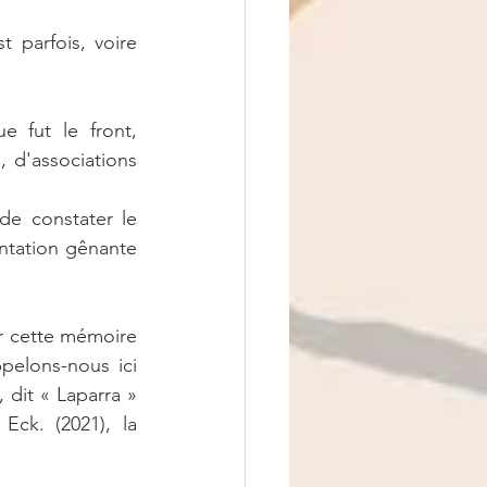
 parfois, voire 
 fut le front, 
, d'associations 
e constater le 
antation gênante 
r cette mémoire 
pelons-nous ici 
 dit « Laparra » 
ck. (2021), la 