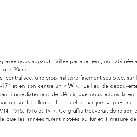
gravée nous apparut. Taillée parfaitement, non abimée 
30cm x 30cm
s, centralisée, une croix militaire finement sculptée, sur l
6-17
" et en son centre un « 
W 
».  Le lieu de découverte
ant immédiatement de définir que nous étions là en 
e par un soldat allemand. Lequel a marqué sa présence 
14, 1915, 1916 et 1917. Ce graffiti trouverait donc son o
le que les années furent notées au fur et à mesure des