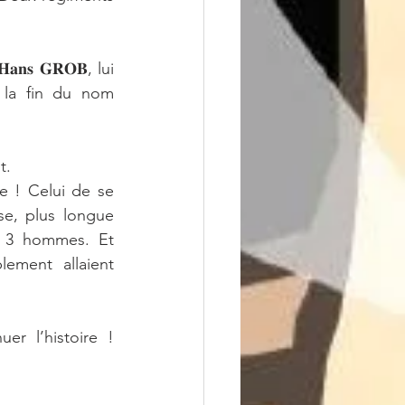
𝐬 𝐆𝐑𝐎𝐁, lui 
la fin du nom 
t. 
 ! Celui de se 
e, plus longue 
s 3 hommes. Et 
ement allaient 
r l’histoire ! 