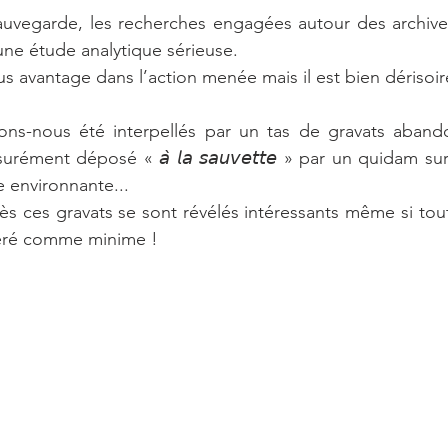
sauvegarde, les recherches engagées autour des archive
ne étude analytique sérieuse. 
s avantage dans l’action menée mais il est bien dérisoir
ns-nous été interpellés par un tas de gravats aband
rément déposé « 𝘢̀ 𝘭𝘢 𝘴𝘢𝘶𝘷𝘦𝘵𝘵𝘦 » par un quidam s
e environnante...
s ces gravats se sont révélés intéressants même si toute
déré comme minime !