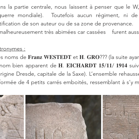
dans la partie centrale, nous laissent à penser que le W,
guerre mondiale).  Toutefois aucun régiment, ni d
ification de son auteur ou de sa zone de provenance.
malheureusement très abimées car cassées    furent aus
tronymes :
 noms de 𝐅𝐫𝐚𝐧𝐳 𝐖𝐄𝐒𝐓𝐄𝐃𝐓 et 𝐇. 𝐆𝐑𝐎??? (la suite ay
bien apparent de 𝐇. 𝐄𝐈𝐂𝐇𝐀𝐑𝐃𝐓 𝟏𝟓/𝟏𝟏/ 𝟏𝟗𝟏𝟒 suivit
’origine Dresde, capitale de la Saxe). L’ensemble rehauss
formée de 4 petits carrés emboités, ressemblant à s’y 