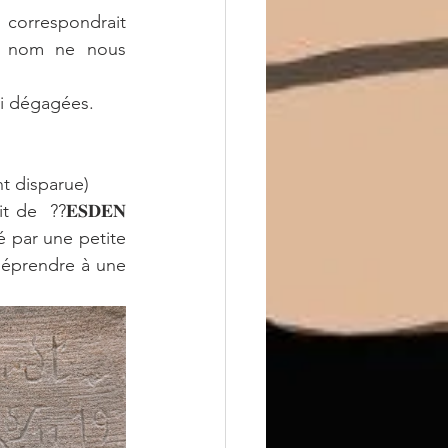
 correspondrait 
e nom ne nous 
si dégagées. 
ant disparue)
 de  ??𝐄𝐒𝐃𝐄𝐍 
é par une petite 
méprendre à une 