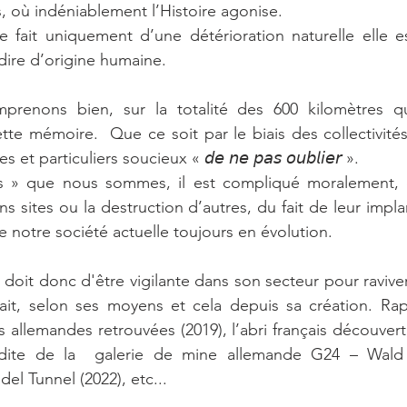
, où indéniablement l’Histoire agonise. 
e fait uniquement d’une détérioration naturelle elle est
dire d’origine humaine. 
prenons bien, sur la totalité des 600 kilomètres que
tte mémoire.  Que ce soit par le biais des collectivités
 particuliers soucieux « 𝘥𝘦 𝘯𝘦 𝘱𝘢𝘴 𝘰𝘶𝘣𝘭𝘪𝘦𝘳 ».  
ns » que nous sommes, il est compliqué moralement, d
s sites ou la destruction d’autres, du fait de leur impl
e notre société actuelle toujours en évolution.
 doit donc d'être vigilante dans son secteur pour ravive
fait, selon ses moyens et cela depuis sa création. Rap
allemandes retrouvées (2019), l’abri français découvert,
nédite de la  galerie de mine allemande G24 – Wald E
el Tunnel (2022), etc...