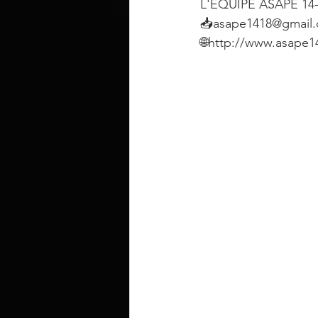
L'EQUIPE ASAPE 14
📥asape1418@gmail
🌐http://www.asape14