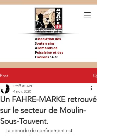
A
ssociation des
S
outerrains
A
llemands de
P
uisaleine et des
E
nvirons
14-
18
Post
Staff ASAPE
4 nov. 2020
Un FAHRE-MARKE retrouvé
sur le secteur de Moulin-
Sous-Touvent.
La période de confinement est 