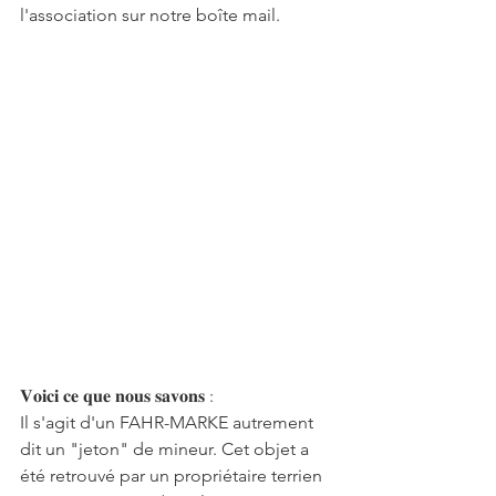
l'association sur notre boîte mail.  
𝐕𝐨𝐢𝐜𝐢 𝐜𝐞 𝐪𝐮𝐞 𝐧𝐨𝐮𝐬 𝐬𝐚𝐯𝐨𝐧𝐬 :  
Il s'agit d'un FAHR-MARKE autrement 
dit un "jeton" de mineur. Cet objet a 
été retrouvé par un propriétaire terrien 