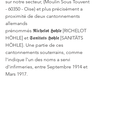
sur notre secteur, (Moulin Sous Touvent 
- 60350 - Oise) et plus précisément a 
proximité de deux cantonnements 
allemands 
prénommés 𝕽𝖎𝖈𝖍𝖊𝖑𝖔𝖙 𝕳𝖔𝖍𝖑𝖊 [RICHELOT 
HÖHLE] et 𝕾𝖆𝖓𝖎𝖙𝖆𝖙𝖘 𝕳𝖔𝖍𝖑𝖊 [SANITÄTS 
HÖHLE}. Une partie de ces 
cantonnements souterrains, comme 
l'indique l'un des noms a servi 
d'infirmeries, entre Septembre 1914 et 
Mars 1917. 