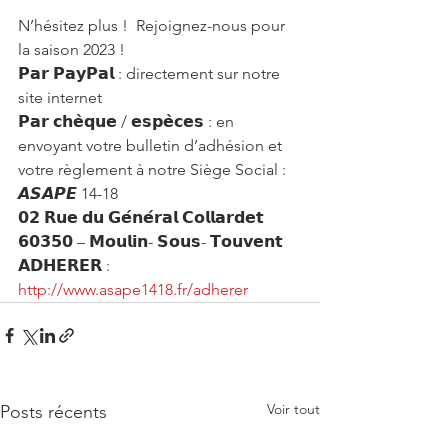
N’hésitez plus !  Rejoignez-nous pour 
la saison 2023 ! 
𝗣𝗮𝗿 𝗣𝗮𝘆𝗣𝗮𝗹 : directement sur notre 
site internet
𝗣𝗮𝗿 𝗰𝗵𝗲̀𝗾𝘂𝗲 / 𝗲𝘀𝗽𝗲̀𝗰𝗲𝘀 : en 
envoyant votre bulletin d’adhésion et 
votre règlement à notre Siège Social : 
𝘼𝙎𝘼𝙋𝙀 14-18
𝟬𝟮 𝗥𝘂𝗲 𝗱𝘂 𝗚𝗲́𝗻𝗲́𝗿𝗮𝗹 𝗖𝗼𝗹𝗹𝗮𝗿𝗱𝗲𝘁
𝟲𝟬𝟯𝟱𝟬 – 𝗠𝗼𝘂𝗹𝗶𝗻- 𝗦𝗼𝘂𝘀- 𝗧𝗼𝘂𝘃𝗲𝗻𝘁
𝗔𝗗𝗛𝗘𝗥𝗘𝗥 : 
http://www.asape1418.fr/adherer
Voir tout
Posts récents