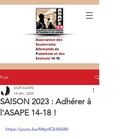
A
ssociation des
S
outerrains
A
llemands de
P
uisaleine et des
E
nvirons
14-
18
Post
Staff ASAPE
14 déc. 2022
SAISON 2023 : Adhérer à
l'ASAPE 14-18 !
https://youtu.be/MtptfCbWsMA