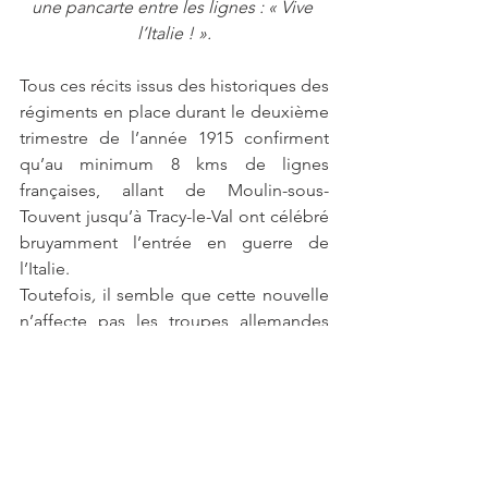
une pancarte entre les lignes : « Vive 
l’Italie ! ».
Tous ces récits issus des historiques des 
régiments en place durant le deuxième 
trimestre de l’année 1915 confirment 
qu’au minimum 8 kms de lignes 
françaises, allant de Moulin-sous- 
Touvent jusqu’à Tracy-le-Val ont célébré 
bruyamment l’entrée en guerre de 
l’Italie.
Toutefois
, 
il semble que cette nouvelle 
n’affecte pas les troupes allemandes 
dans leur motivation à poursuivre cette 
guerre, même avec ce nouvel ennemi.
Hypothèse N°3 : la symbolique de l
’aigle, volant vers le soleil 