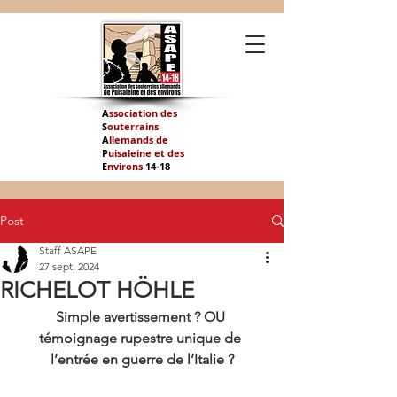
A
ssociation des
S
outerrains
A
llemands de
P
uisaleine et des
E
nvirons
14-
18
Post
Staff ASAPE
27 sept. 2024
RICHELOT HÖHLE
Simple avertissement ? OU 
témoignage rupestre unique de 
l’entrée en guerre de l’Italie ?