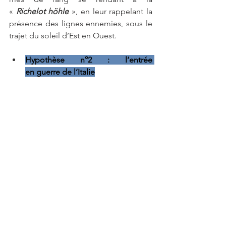
« 
Richelot höhle
», en leur rappelant la 
présence des lignes ennemies, sous le 
trajet du soleil d’Est en Ouest.
Hypothèse n°2 : l’entrée 
en guerre de l’Italie