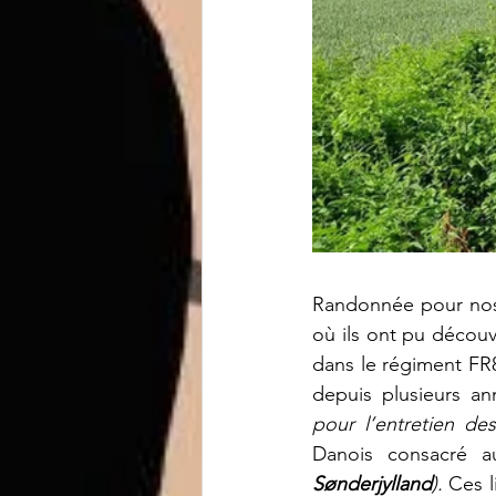
Randonnée pour nos 
où ils ont pu découv
dans le régiment FR8
depuis plusieurs an
pour l’entretien de
Danois consacré a
Sønderjylland
). 
Ces l