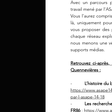
Avec un parcours p
travail mené par l’A
Vous l’aurez compris
là, uniquement pour
vous proposer des p
chaque réseau expl
nous menons une véri
supports médias.
Retrouvez ci-après,
Quennevières :
-          
L’histoire du 
https://www.asape14
par-l-asape-14-18
-          
Les recherch
FR86
 : 
https://www.a