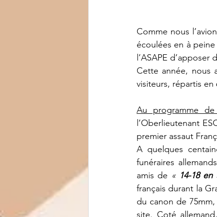
Comme nous l’avions
écoulées en à peine
l’ASAPE d’apposer des
Cette année, nous a
visiteurs, répartis e
Au programme de 
l’Oberlieutenant ES
premier assaut França
A quelques centaine
funéraires allemand
amis de 
« 
14-18 e
français durant la Gr
du canon de 75mm, 
site. Coté allemand