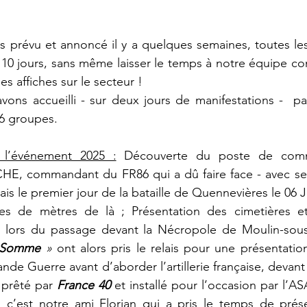
 prévu et annoncé il y a quelques semaines, toutes les
 10 jours, sans même laisser le temps à notre équipe c
 affiches sur le secteur ! 
vons accueilli - sur deux jours de manifestations -  p
n 6 groupes.
l’événement 2025 :
 Découverte du poste de com
CHE, commandant du FR86 qui a dû faire face - avec se
is le premier jour de la bataille de Quennevières le 06 J
s de mètres de là ; Présentation des cimetières et 
s lors du passage devant la Nécropole de Moulin-sous
n Somme
 »
 ont alors pris le relais pour une présentatio
ande Guerre avant d’aborder l’artillerie française, devant
prêté par 
France 40
 et installé pour l’occasion par l’AS
, c’est notre ami Florian qui a pris le temps de prése