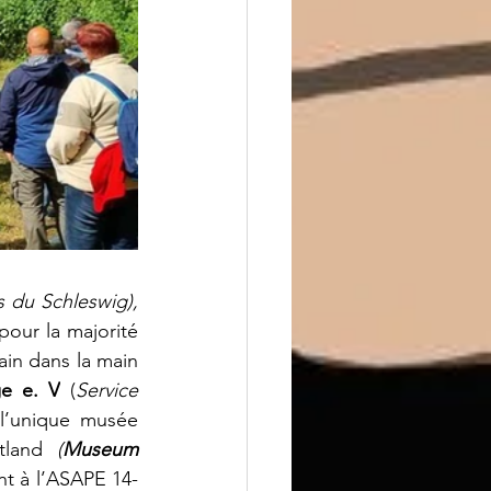
(Le ravin des hommes du Schleswig), 
our la majorité 
in dans la main 
ge e. V
 (
Service 
l’unique musée 
tland 
(
Museum 
nt à l’ASAPE 14-