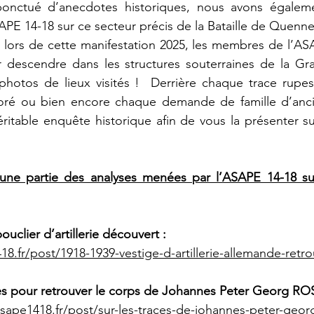
onctué d’anecdotes historiques, nous avons égaleme
SAPE 14-18 sur ce secteur précis de la Bataille de Quenne
 lors de cette manifestation 2025, les membres de l’AS
 descendre dans les structures souterraines de la Gr
hotos de lieux visités !  Derrière chaque trace rupest
oré ou bien encore chaque demande de famille d’anci
table enquête historique afin de vous la présenter sur
 une partie des analyses menées par l’ASAPE 14-18 sur
bouclier d’artillerie découvert :
18.fr/post/1918-1939-vestige-d-artillerie-allemande-re
es pour retrouver le corps de Johannes Peter Georg 
sape1418.fr/post/sur-les-traces-de-johannes-peter-geo