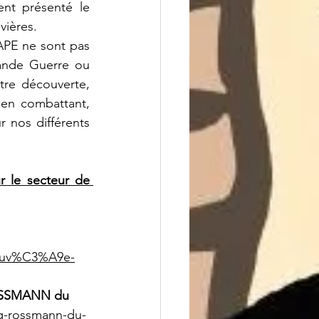
nt présenté le 
vières.
APE ne sont pas 
ande Guerre ou 
re découverte, 
en combattant, 
 nos différents 
 le secteur de 
trouv%C3%A9e-
ROSSMANN du 
rg-rossmann-du-