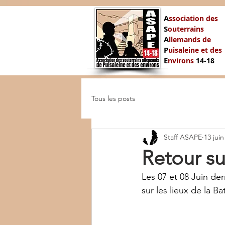
A
ssociation des
S
outerrains
A
llemands de
P
uisaleine et des
E
nvirons
14-
18
Tous les posts
Staff ASAPE
13 juin
Retour su
Les 07 et 08 Juin de
sur les lieux de la B