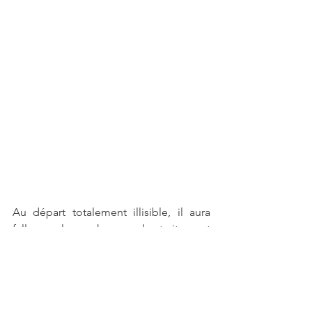
Au départ totalement illisible, il aura 
fallu quelques heures de traitement 
informatique pour que réapparaissent 
les mots «
 Französische Stellung ».
 Il 
pourrait s’agir d’une représentation des 
positions françaises telles que les 