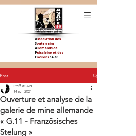
A
ssociation des
S
outerrains
A
llemands de
P
uisaleine et des
E
nvirons
14-
18
Post
Staff ASAPE
14 avr. 2021
Ouverture et analyse de la
galerie de mine allemande
« G.11 - Französisches
Stelung »