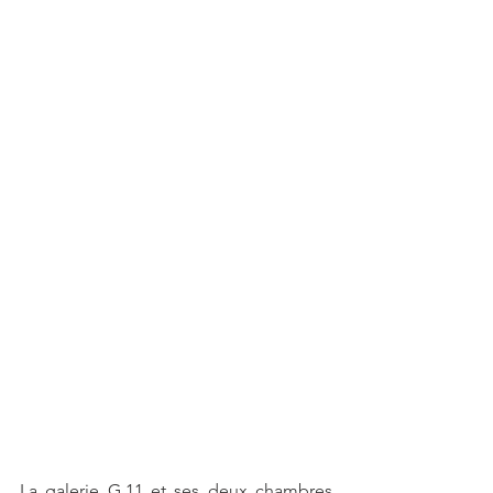
La galerie G.11 et ses deux chambres 