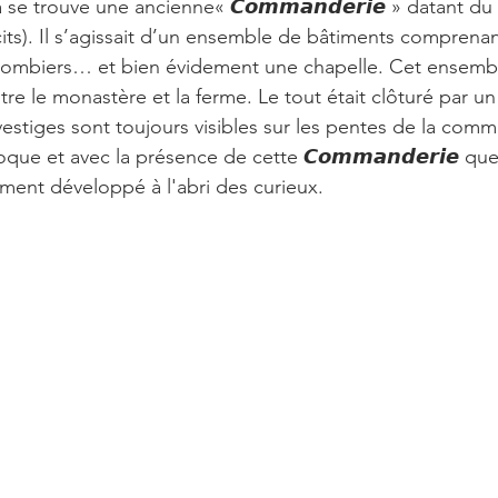
se trouve une ancienne« 𝘾𝙤𝙢𝙢𝙖𝙣𝙙𝙚𝙧𝙞𝙚 » datant du 
cits). Il s’agissait d’un ensemble de bâtiments comprenant
lombiers… et bien évidement une chapelle. Cet ensemble
tre le monastère et la ferme. Le tout était clôturé par u
vestiges sont toujours visibles sur les pentes de la comm
ue et avec la présence de cette 𝘾𝙤𝙢𝙢𝙖𝙣𝙙𝙚𝙧𝙞𝙚 que
ement développé à l'abri des curieux.