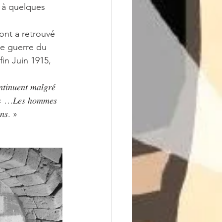
 à quelques 
ont a retrouvé 
e guerre du 
in Juin 1915, 
𝑖𝑛𝑢𝑒𝑛𝑡 𝑚𝑎𝑙𝑔𝑟𝑒́ 
𝑠. » « …𝐿𝑒𝑠 ℎ𝑜𝑚𝑚𝑒𝑠 
𝑖𝑛𝑠. » 