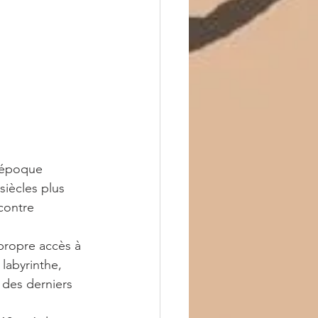
l’époque 
siècles plus 
contre 
propre accès à 
labyrinthe, 
 des derniers 