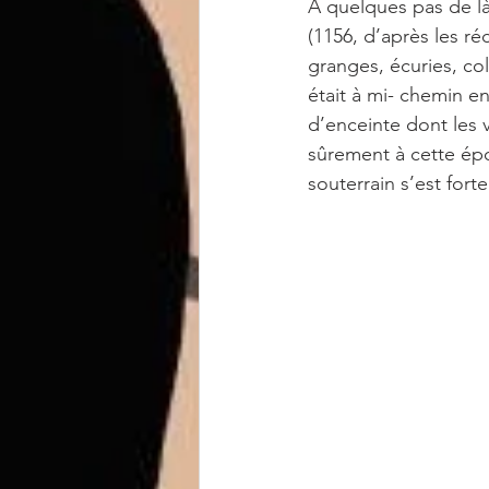
A quelques pas de là 
(1156, d’après les ré
granges, écuries, co
était à mi- chemin en
d’enceinte dont les 
sûrement à cette époq
souterrain s’est fort