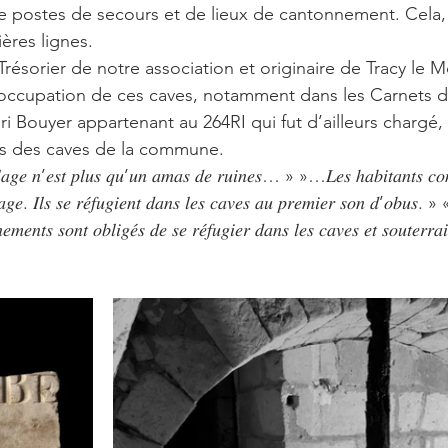
 de postes de secours et de lieux de cantonnement. Cela,
ères lignes.  
ésorier de notre association et originaire de Tracy le M
’occupation de ces caves, notamment dans les Carnets d
 Bouyer appartenant au 264RI qui fut d’ailleurs chargé, f
és des caves de la commune. 
𝑙𝑎𝑔𝑒 𝑛’𝑒𝑠𝑡 𝑝𝑙𝑢𝑠 𝑞𝑢’𝑢𝑛 𝑎𝑚𝑎𝑠 𝑑𝑒 𝑟𝑢𝑖𝑛𝑒𝑠… » »…𝐿𝑒𝑠 ℎ𝑎𝑏𝑖𝑡𝑎𝑛𝑡𝑠 𝑐𝑜𝑛𝑡
𝑖𝑙𝑙𝑎𝑔𝑒. 𝐼𝑙𝑠 𝑠𝑒 𝑟𝑒́𝑓𝑢𝑔𝑖𝑒𝑛𝑡 𝑑𝑎𝑛𝑠 𝑙𝑒𝑠 𝑐𝑎𝑣𝑒𝑠 𝑎𝑢 𝑝𝑟𝑒𝑚𝑖𝑒𝑟 𝑠𝑜𝑛 𝑑’𝑜𝑏
𝑛𝑒𝑚𝑒𝑛𝑡𝑠 𝑠𝑜𝑛𝑡 𝑜𝑏𝑙𝑖𝑔𝑒́𝑠 𝑑𝑒 𝑠𝑒 𝑟𝑒́𝑓𝑢𝑔𝑖𝑒𝑟 𝑑𝑎𝑛𝑠 𝑙𝑒𝑠 𝑐𝑎𝑣𝑒𝑠 𝑒𝑡 𝑠𝑜𝑢𝑡𝑒𝑟𝑟