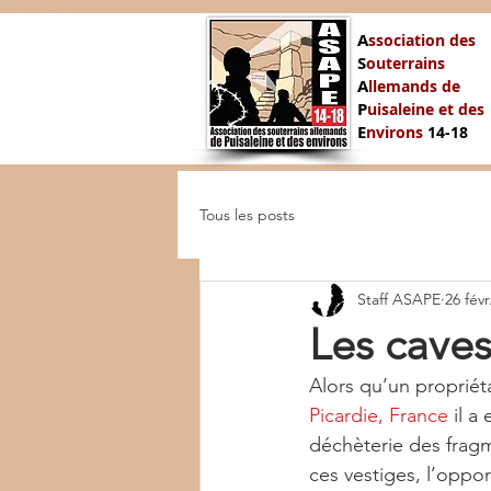
A
ssociation des
S
outerrains
A
llemands de
P
uisaleine et des
E
nvirons
14-
18
Tous les posts
Staff ASAPE
26 févr
Les caves
Alors qu’un propriét
Picardie, France
 il a
déchèterie des fragm
ces vestiges, l’oppo