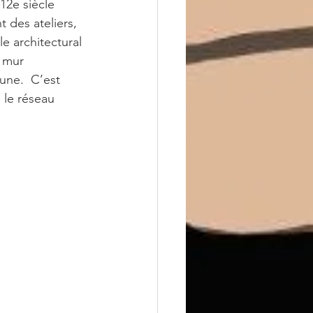
12e siècle 
 des ateliers, 
 architectural 
n mur 
une.  C’est 
 le réseau 