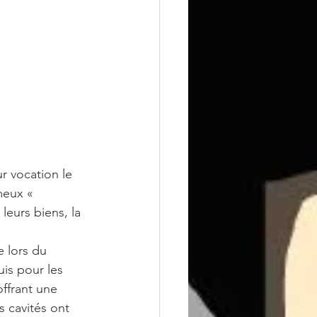
 vocation le 
meux « 
leurs biens, la 
 lors du 
is pour les 
offrant une 
s cavités ont 