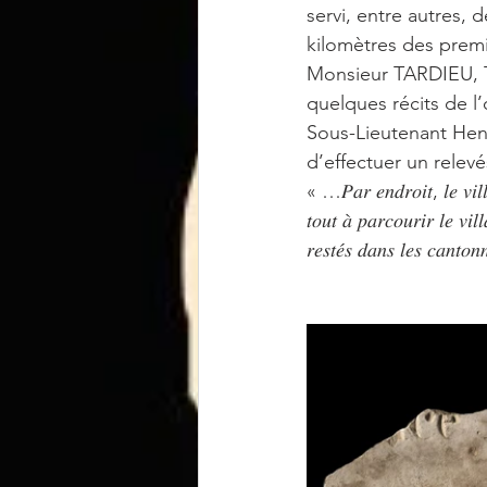
servi, entre autres,
kilomètres des premi
Monsieur TARDIEU, Tr
quelques récits de l
Sous-Lieutenant Henri
d’effectuer un relev
« …𝑃𝑎𝑟 𝑒𝑛𝑑𝑟𝑜𝑖𝑡, 𝑙𝑒 𝑣𝑖𝑙
𝑡𝑜𝑢𝑡 𝑎̀ 𝑝𝑎𝑟𝑐𝑜𝑢𝑟𝑖𝑟 𝑙𝑒 𝑣
𝑟𝑒𝑠𝑡𝑒́𝑠 𝑑𝑎𝑛𝑠 𝑙𝑒𝑠 𝑐𝑎𝑛𝑡𝑜𝑛