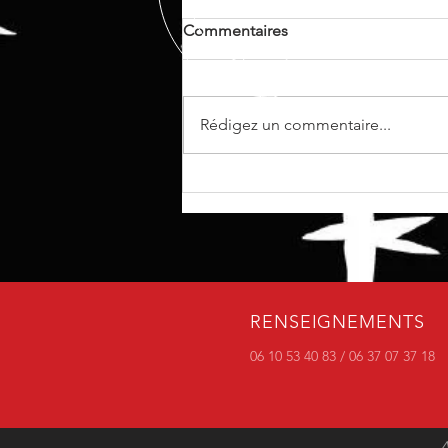
Commentaires
Rédigez un commentaire...
🎬 Teasing : Le Poste de
Secours souterrain...
RENSEIGNEMENTS
06 10 53 40 83 / 06 37 07 37 18
A