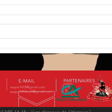
110ans de la Bataille de la
Galle
Somme avec l'ASAPE 14-18
» po
PARTENAIRES
E-MAIL
asape1418@gmail.com
asape1418staff@gmail.com
SAPE 14-18 : "Les dessous de l'Histoire"