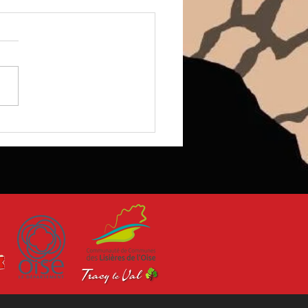
ry S4.1 : objectif « Y-SAP
ur le Staff ASAPE 14-18