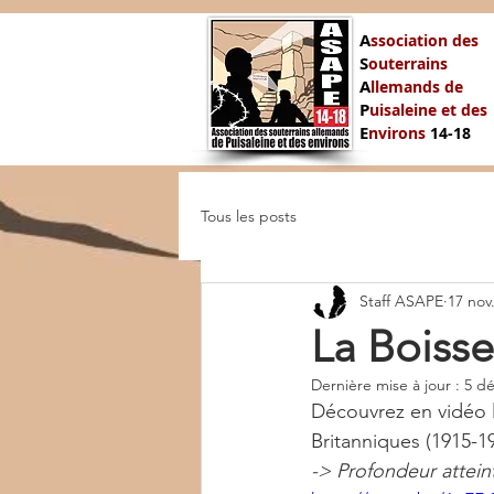
A
ssociation des
S
outerrains
A
llemands de
P
uisaleine et des
E
nvirons
14-
18
Tous les posts
Staff ASAPE
17 nov
La Boissel
Dernière mise à jour :
5 dé
Découvrez en vidéo l
Britanniques (1915-19
-> Profondeur atteint