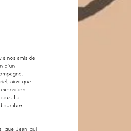
vié nos amis de 
on d’un 
ccompagné.
iel, ainsi que 
 exposition, 
rieux. Le 
nd nombre 
si que Jean qui 