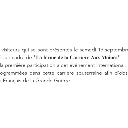
 visiteurs qui se sont présentés le samedi 19 septembr
dre de "𝐋𝐚 𝐟𝐞𝐫𝐦𝐞 𝐝𝐞 𝐥𝐚 𝐂𝐚𝐫𝐫𝐢è𝐫𝐞 𝐀𝐮𝐱 𝐌𝐨𝐢𝐧𝐞𝐬".
la première participation à cet événement international.
rogrammées dans cette carrière souterraine afin d’obse
s Français de la Grande Guerre.