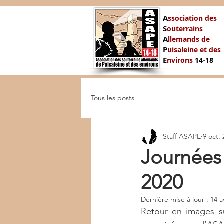
A
ssociation des
S
outerrains
A
llemands de
P
uisaleine et des
E
nvirons
14-
18
Tous les posts
Staff ASAPE
9 oct.
Journées
2020
Dernière mise à jour :
14 a
Retour en images s