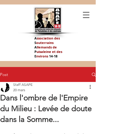
A
ssociation des
S
outerrains
A
llemands de
P
uisaleine et des
E
nvirons
14-
18
Post
Staff ASAPE
20 mars
Dans l'ombre de l'Empire
du Milieu : Levée de doute
dans la Somme...