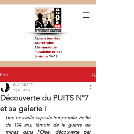
A
ssociation des
S
outerrains
A
llemands de
P
uisaleine et des
E
nvirons
14-
18
Post
Staff ASAPE
7 juil. 2023
Découverte du PUITS N°7
et sa galerie !
Une nouvelle capsule temporelle vieille 
de 104 ans, témoin de la guerre de 
mines dans l’Oise, découverte par 