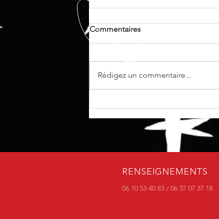
Commentaires
Rédigez un commentaire...
La découverte - plus que
fortuite - d’un Poste de
Secours souterrain Français…
RENSEIGNEMENTS
06 10 53 40 83 / 06 37 07 37 18