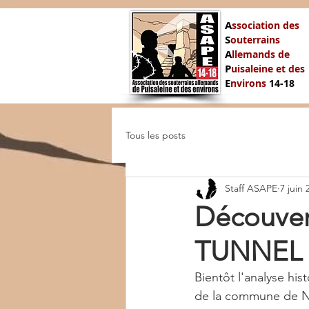
A
ssociation des
S
outerrains
A
llemands de
P
uisaleine et des
E
nvirons
14-
18
Tous les posts
Staff ASAPE
7 juin 
Découve
TUNNEL
Bientôt l'analyse his
de la commune de Na