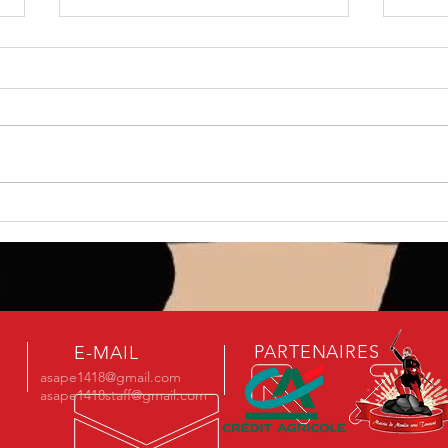
110an
🎬 Teasing : Le Poste de
Somm
Secours souterrain...
PARTENAIRES
E-MAIL
asape1418@gmail.com
asape1418staff@gmail.com