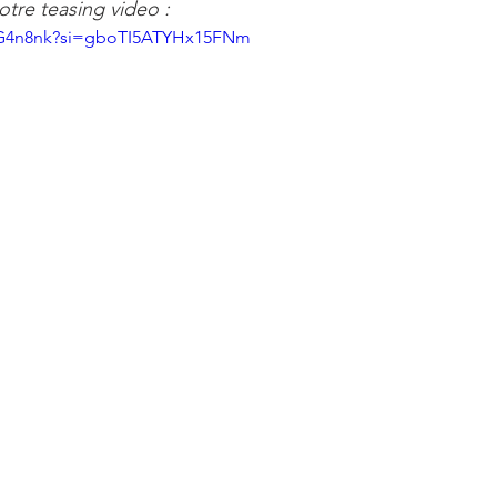
otre teasing video : 
Q8G4n8nk?si=gboTI5ATYHx15FNm