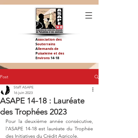
A
ssociation des
S
outerrains
A
llemands de
P
uisaleine et des
E
nvirons
14-
18
Post
Staff ASAPE
16 juin 2023
ASAPE 14-18 : Lauréate
des Trophées 2023
Pour la deuxième année consécutive, 
l’ASAPE 14-18 est lauréate du Trophée 
des Initiatives du Crédit Agricole.