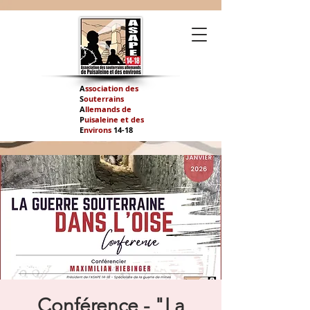
A
ssociation des
S
outerrains
A
llemands de
P
uisaleine et des
E
nvirons
14-
18
Conférence - "La