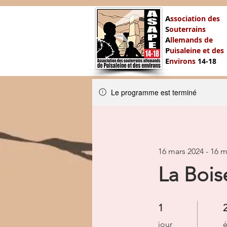
A
ssociation des
S
outerrains
A
llemands de
P
uisaleine et des
E
nvirons
14-
18
Le programme est terminé
16 mars 2024 - 16 m
La Bois
1 jour
2
1
jour
é