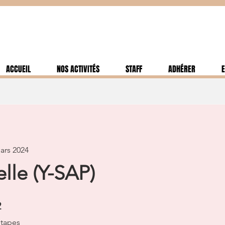
ACCUEIL
NOS ACTIVITÉS
STAFF
ADHÉRER
E
ars 2024
elle (Y-SAP)
 étapes
2
tapes