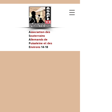
A
ssociation des
S
outerrains
A
llemands de
P
uisaleine et des
E
nvirons
14-
18